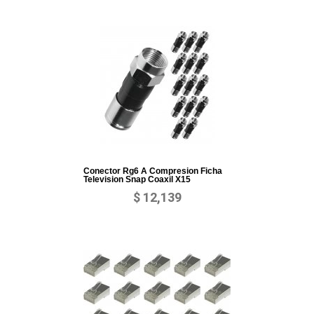
Conector Rg6 A Compresion Ficha
Television Snap Coaxil X15
$ 12,139